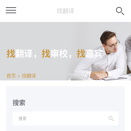

找翻译
找
翻译，
找
审校，
找
嘉宾
首页 > 找翻译
搜索
