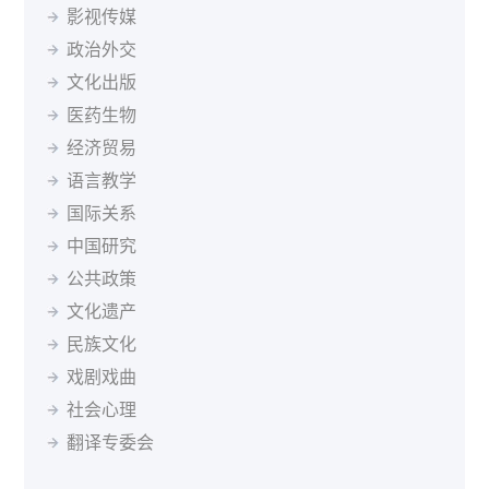
立陶宛语
罗马尼亚语
马其顿语
孟加拉语
影视传媒
波兰
葡萄牙
罗马尼亚
俄罗斯
塞尔维亚
新加坡
缅甸语
尼泊尔语
挪威语
普什图语
瑞典语
斯洛伐克
斯洛文尼亚
索马里
苏丹
瑞典
政治外交
塞尔维亚语
僧伽罗语
斯洛伐克语
斯瓦希里语
塔吉克斯坦
坦桑尼亚
泰国
突尼斯
土耳其
文化出版
塔吉克语
泰米尔语
土耳其语
乌兹别克语
乌干达
乌克兰
英国
乌拉圭
乌兹别克斯坦
医药生物
希伯来语
希腊语
匈牙利语
亚美尼亚语
委内瑞拉
越南
南非
马尔代夫
经济贸易
迪维希语
柬埔寨语
印尼语
冰岛语
语言教学
加泰罗尼亚语
茨瓦纳语
索马里语
塞索托语
国际关系
西藏语
祖鲁语
达里语
不丹语
基隆迪语
黑山语
中国研究
斯洛文尼亚语
公共政策
文化遗产
民族文化
戏剧戏曲
社会心理
翻译专委会