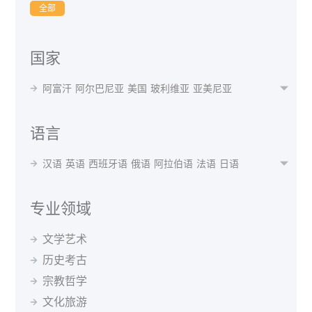
全部
国家
阿富汗
阿尔巴尼亚
美国
玻利维亚
亚美尼亚

阿根廷
奥地利
澳大利亚
阿塞拜疆
孟加拉国
白俄罗斯
比利时
贝宁
不丹
博茨瓦纳
波黑
语言
巴西
保加利亚
布隆迪
喀麦隆
加拿大
智利
汉语
英语
西班牙语
俄语
阿拉伯语
法语
日语

中国
哥伦比亚
瑞士
刚果(布)
古巴
捷克共和国
韩语
波斯语
德语
泰语
越南语
蒙语
乌克兰语
丹麦
德国
阿尔及利亚
厄瓜多尔
埃及
西班牙
乌尔都语
意大利语
印地语
葡萄牙语
马来语
专业领域
埃塞俄比亚
芬兰
法国
格鲁吉亚
希腊
克罗地亚
阿尔巴尼亚语
阿姆哈拉语
阿塞拜疆语
爱尔兰语
匈牙利
冰岛
印度
印尼
伊朗
伊拉克
爱尔兰
文学艺术
爱沙尼亚语
白俄罗斯语
保加利亚语
波兰语
以色列
意大利
日本
约旦
哈萨克斯坦
肯尼亚
历史考古
波斯尼亚语
丹麦语
菲律宾语
芬兰语
韩国
吉尔吉斯斯坦
斯里兰卡
拉脱维亚
黑山
宗教哲学
格鲁吉亚语
哈萨克语
荷兰语
吉尔吉斯语
马来西亚
北马其顿
墨西哥
蒙古
摩洛哥
缅甸
捷克语
克罗地亚语
拉脱维亚语
老挝语
文化旅游
尼泊尔
荷兰
新西兰
巴基斯坦
秘鲁
菲律宾