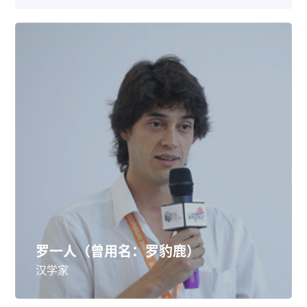
罗一人（曾用名：罗豹鹿）
汉学家