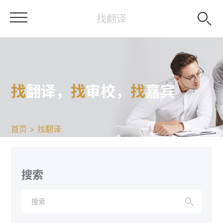

找翻译
找
翻译，
找
审校，
找
嘉宾
首页 > 找翻译
搜索
