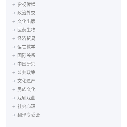
立陶宛语
罗马尼亚语
马其顿语
孟加拉语
影视传媒
波兰
葡萄牙
罗马尼亚
俄罗斯
塞尔维亚
新加坡
缅甸语
尼泊尔语
挪威语
普什图语
瑞典语
斯洛伐克
斯洛文尼亚
索马里
苏丹
瑞典
政治外交
塞尔维亚语
僧伽罗语
斯洛伐克语
斯瓦希里语
塔吉克斯坦
坦桑尼亚
泰国
突尼斯
土耳其
文化出版
塔吉克语
泰米尔语
土耳其语
乌兹别克语
乌干达
乌克兰
英国
乌拉圭
乌兹别克斯坦
医药生物
希伯来语
希腊语
匈牙利语
亚美尼亚语
委内瑞拉
越南
南非
马尔代夫
经济贸易
迪维希语
柬埔寨语
印尼语
冰岛语
语言教学
加泰罗尼亚语
茨瓦纳语
索马里语
塞索托语
国际关系
西藏语
祖鲁语
达里语
不丹语
基隆迪语
黑山语
中国研究
斯洛文尼亚语
公共政策
文化遗产
民族文化
戏剧戏曲
社会心理
翻译专委会