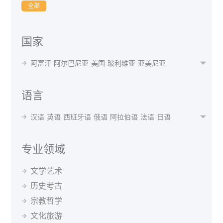
全部
国家
阿富汗
阿尔巴尼亚
美国
玻利维亚
亚美尼亚

阿根廷
奥地利
澳大利亚
阿塞拜疆
孟加拉国
白俄罗斯
比利时
贝宁
不丹
博茨瓦纳
波黑
语言
巴西
保加利亚
布隆迪
喀麦隆
加拿大
智利
汉语
英语
西班牙语
俄语
阿拉伯语
法语
日语

中国
哥伦比亚
瑞士
刚果(布)
古巴
捷克共和国
韩语
波斯语
德语
泰语
越南语
蒙语
乌克兰语
丹麦
德国
阿尔及利亚
厄瓜多尔
埃及
西班牙
乌尔都语
意大利语
印地语
葡萄牙语
马来语
专业领域
埃塞俄比亚
芬兰
法国
格鲁吉亚
希腊
克罗地亚
阿尔巴尼亚语
阿姆哈拉语
阿塞拜疆语
爱尔兰语
匈牙利
冰岛
印度
印尼
伊朗
伊拉克
爱尔兰
文学艺术
爱沙尼亚语
白俄罗斯语
保加利亚语
波兰语
以色列
意大利
日本
约旦
哈萨克斯坦
肯尼亚
历史考古
波斯尼亚语
丹麦语
菲律宾语
芬兰语
韩国
吉尔吉斯斯坦
斯里兰卡
拉脱维亚
黑山
宗教哲学
格鲁吉亚语
哈萨克语
荷兰语
吉尔吉斯语
马来西亚
北马其顿
墨西哥
蒙古
摩洛哥
缅甸
捷克语
克罗地亚语
拉脱维亚语
老挝语
文化旅游
尼泊尔
荷兰
新西兰
巴基斯坦
秘鲁
菲律宾