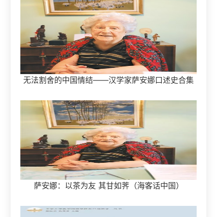
无法割舍的中国情结——汉学家萨安娜口述史合集
萨安娜：以茶为友 其甘如荠（海客话中国）