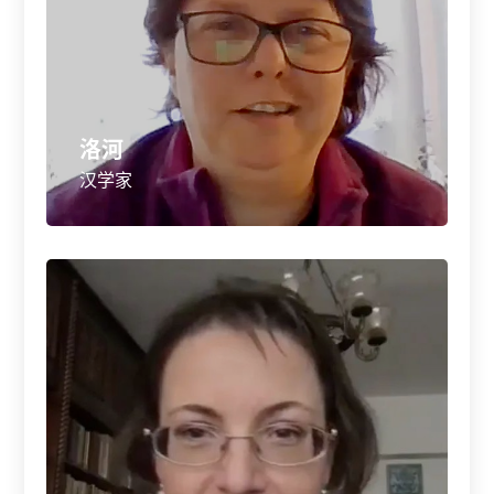
洛河
汉学家