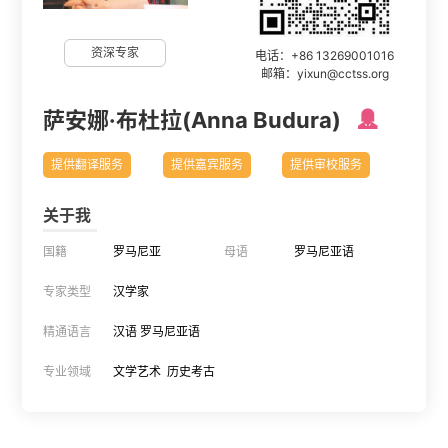
资深专家
电话：+86 13269001016
邮箱：yixun@cctss.org
萨安娜·布杜拉(Anna Budura)

提供翻译服务
提供嘉宾服务
提供审校服务
关于我
国籍
罗马尼亚
母语
罗马尼亚语
专家类型
汉学家
精通语言
汉语 罗马尼亚语
专业领域
文学艺术 历史考古