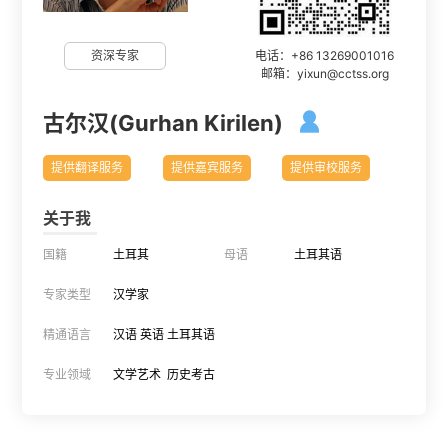
电话：+86 13269001016
资深专家
邮箱：yixun@cctss.org
古尔汉(Gurhan Kirilen)

提供翻译服务
提供嘉宾服务
提供审校服务
关于我
国籍
土耳其
母语
土耳其语
专家类型
汉学家
精通语言
汉语 英语 土耳其语
专业领域
文学艺术 历史考古