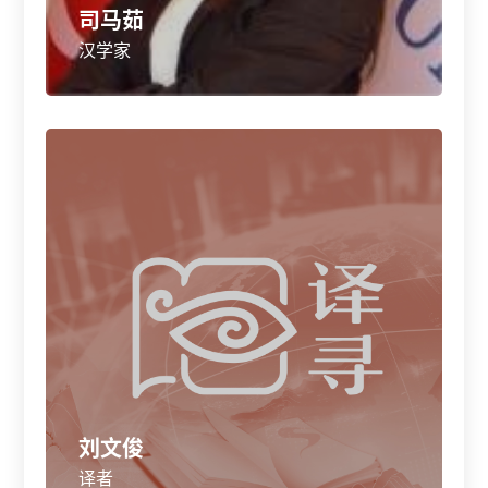
司马茹
汉学家
刘文俊
译者