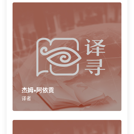
杰姆•阿依贡
译者