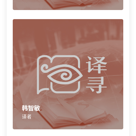
韩智敏
译者