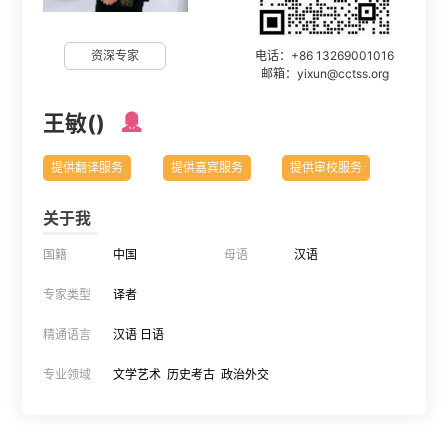
电话：+86 13269001016
资深专家
邮箱：yixun@cctss.org
王敏()

提供翻译服务
提供嘉宾服务
提供审校服务
关于我
国籍
中国
母语
汉语
专家类型
译者
精通语言
汉语 日语
专业领域
文学艺术 历史考古 政治外交