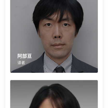
阿部亘
译者