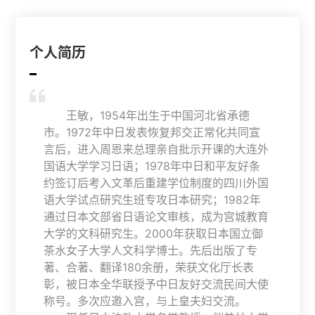
个人简历

王敏，1954年出生于中国河北省承德
市。1972年中日发表恢复邦交正常化共同宣
言后，进入周恩来总理亲自批示开课的大连外
国语大学学习日语；1978年中日和平友好条
约签订后考入文革后重建学位制度的四川外国
语大学试点研究生班专攻日本研究；1982年
通过日本文部省日语论文审核，成为宫城教育
大学的文科研究生。2000年获取日本国立御
茶水女子大学人文科学博士。先后出版了专
著、合著、翻译180余册，荣获文化厅长表
彰，被日本全华联授予中日友好交流民间大使
称号。多次应邀入宫，与上皇夫妇交流。