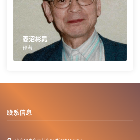
菱沼彬晁
译者
联系信息