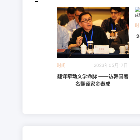
时
时间
2023年05月17日
翻译牵动文学命脉 ——访韩国著
名翻译家金泰成