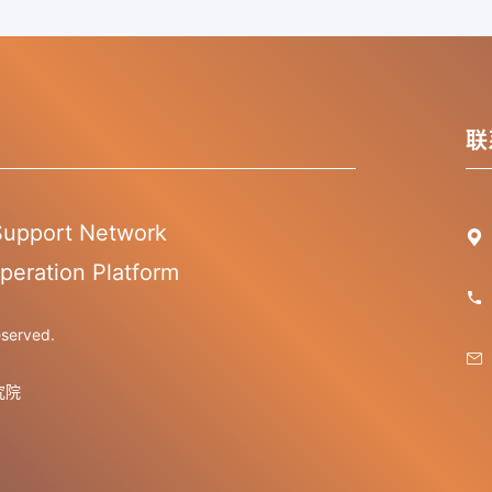
联
 Support Network

peration Platform

erved.

究院