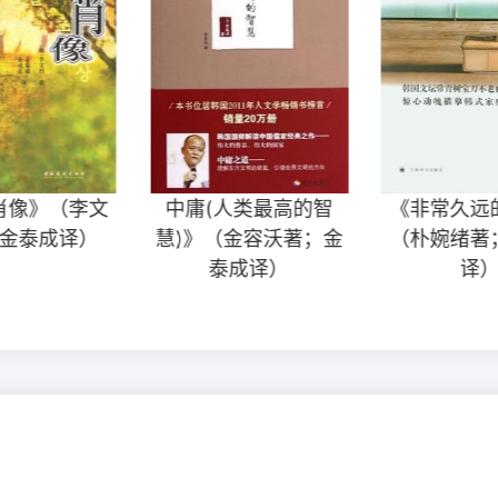
肖像》（李文
中庸(人类最高的智
《非常久远
金泰成译）
慧)》（金容沃著；金
（朴婉绪著
泰成译）
译