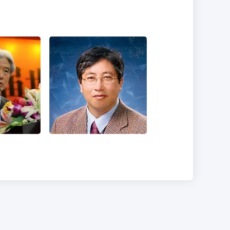
武
朴現圭
学家
职务：汉学家
语 韩语
精通语言：汉语 韩语