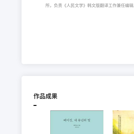
所
，
负责
《
人民文学
》
韩文版翻译工作兼任编辑
译，以及中韩文学交流，已经翻译了中国文学、
翻译作品
：
《
一句顶一万句
》（
刘震云著
；
金泰成译
《
致橡树
》（
舒婷著
；
金泰成译
）
《
城门开
》（
北岛著
；
金泰成译
）
《
荒人手记
》（
朱天文著
；
金泰成译
）
《
我执
》（
梁文道著
；
金泰成译
）
《
无雨之城
》（
铁凝著
；
金泰成译
）
《
阅读的故事
》（
唐诺著
；
金泰成译
）
《
鲁迅评传
》（
林贤治著
；
金泰成译
）
《
中庸
人类最高的智慧
》
（
金容沃
著
；
金
(
)
作品成果
《非常久远的文化》（朴婉绪著；金泰成
《青春肖像》（李文烈著；金泰成译）