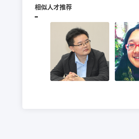
相似人才推荐
肖大平
职务：译者
职
精通语言：汉语 韩语
精通语