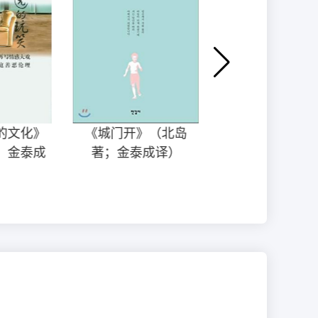
的文化》
《城门开》（北岛
《青春肖像》（
；金泰成
著；金泰成译）
烈著；金泰成
）