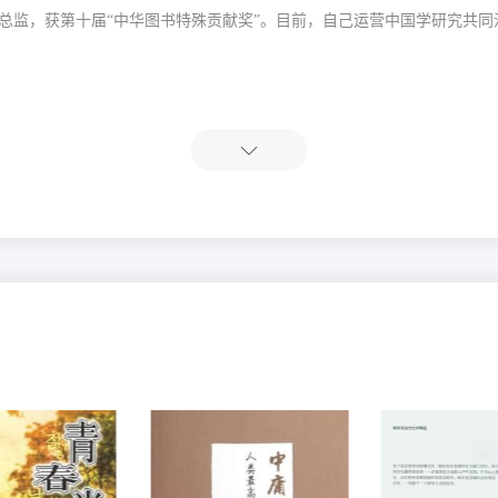
总监
，
获第十届
“中华图书特殊贡献奖”
。
目前，自己运营中国学研究共同
历史、人文
、
政治
、
当代文学与艺术
等领域的
多本书。
主要代表作品如
90
）

泰成译
）
译）