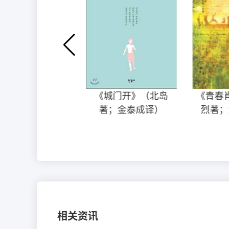
非常久远的文化》
《城门开》（北岛
《青春
朴婉绪著；金泰成
著；金泰成译）
烈著；
译）
相关资讯