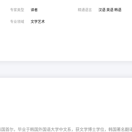
专家类型
译者
精通语言
汉语 英语 韩语
专业领域
文学艺术
韩国首尔
，
毕业于韩国外国语大学中文系
，
获文学博士学位
，
韩国著名翻