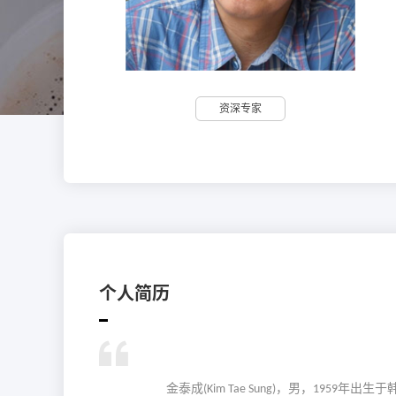
资深专家
个人简历

金泰成
，
男
，
年出生于
(Kim Tae Sung)
1959