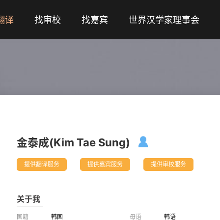
翻译
找审校
找嘉宾
世界汉学家理事会
金泰成(Kim Tae Sung)

提供翻译服务
提供嘉宾服务
提供审校服务
关于我
国籍
韩国
母语
韩语