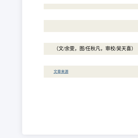
（文/余雯，图/任秋凡，审校/吴天喜）
文章来源