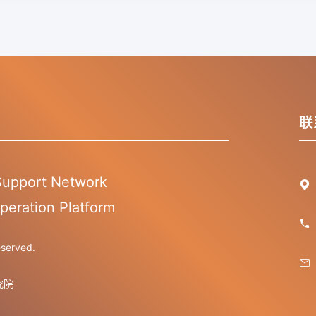
联
 Support Network

peration Platform

erved.

究院