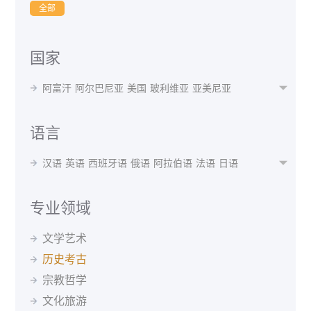
全部
国家
阿富汗
阿尔巴尼亚
美国
玻利维亚
亚美尼亚

阿根廷
奥地利
澳大利亚
阿塞拜疆
孟加拉国
白俄罗斯
比利时
贝宁
不丹
博茨瓦纳
波黑
语言
巴西
保加利亚
布隆迪
喀麦隆
加拿大
智利
汉语
英语
西班牙语
俄语
阿拉伯语
法语
日语

中国
哥伦比亚
瑞士
刚果(布)
古巴
捷克共和国
韩语
波斯语
德语
泰语
越南语
蒙语
乌克兰语
丹麦
德国
阿尔及利亚
厄瓜多尔
埃及
西班牙
乌尔都语
意大利语
印地语
葡萄牙语
马来语
专业领域
埃塞俄比亚
芬兰
法国
格鲁吉亚
希腊
克罗地亚
阿尔巴尼亚语
阿姆哈拉语
阿塞拜疆语
爱尔兰语
匈牙利
冰岛
印度
印尼
伊朗
伊拉克
爱尔兰
文学艺术
爱沙尼亚语
白俄罗斯语
保加利亚语
波兰语
以色列
意大利
日本
约旦
哈萨克斯坦
肯尼亚
历史考古
波斯尼亚语
丹麦语
菲律宾语
芬兰语
韩国
吉尔吉斯斯坦
斯里兰卡
拉脱维亚
黑山
宗教哲学
格鲁吉亚语
哈萨克语
荷兰语
吉尔吉斯语
马来西亚
北马其顿
墨西哥
蒙古
摩洛哥
缅甸
捷克语
克罗地亚语
拉脱维亚语
老挝语
文化旅游
尼泊尔
荷兰
新西兰
巴基斯坦
秘鲁
菲律宾