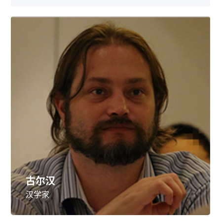
古尔汉
汉学家