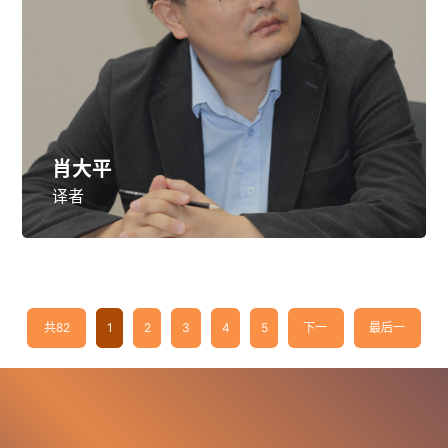
肖大平
译者
共82
1
2
3
4
5
下一
最后一
条
页
页