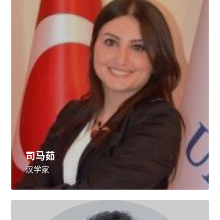
司马茹
汉学家