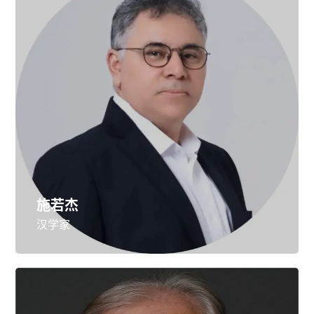
施若杰
汉学家