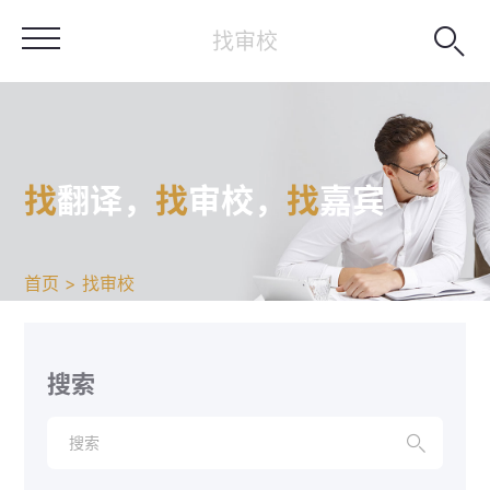

找审校
找
翻译，
找
审校，
找
嘉宾
首页 > 找审校
搜索
