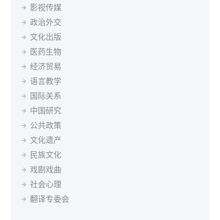
立陶宛语
罗马尼亚语
马其顿语
孟加拉语
影视传媒
波兰
葡萄牙
罗马尼亚
俄罗斯
塞尔维亚
新加坡
缅甸语
尼泊尔语
挪威语
普什图语
瑞典语
斯洛伐克
斯洛文尼亚
索马里
苏丹
瑞典
政治外交
塞尔维亚语
僧伽罗语
斯洛伐克语
斯瓦希里语
塔吉克斯坦
坦桑尼亚
泰国
突尼斯
土耳其
文化出版
塔吉克语
泰米尔语
土耳其语
乌兹别克语
乌干达
乌克兰
英国
乌拉圭
乌兹别克斯坦
医药生物
希伯来语
希腊语
匈牙利语
亚美尼亚语
委内瑞拉
越南
南非
马尔代夫
经济贸易
迪维希语
柬埔寨语
印尼语
冰岛语
语言教学
加泰罗尼亚语
茨瓦纳语
索马里语
塞索托语
国际关系
西藏语
祖鲁语
达里语
不丹语
基隆迪语
黑山语
中国研究
斯洛文尼亚语
公共政策
文化遗产
民族文化
戏剧戏曲
社会心理
翻译专委会