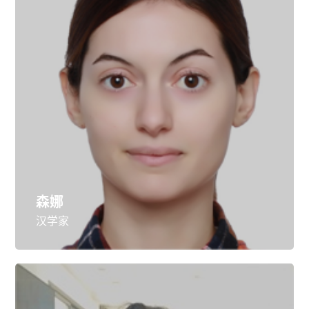
森娜
汉学家