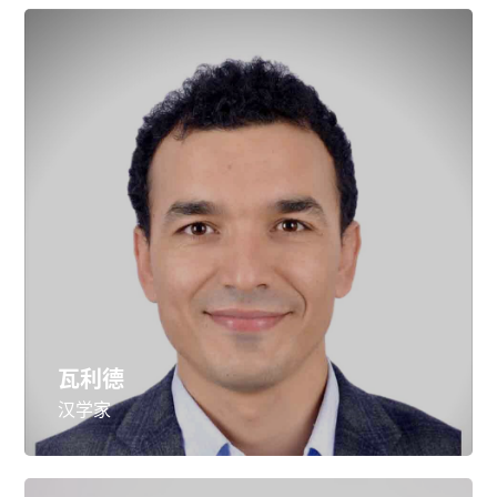
瓦利德
汉学家