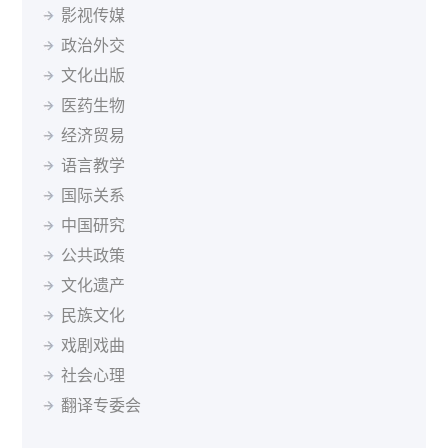
立陶宛语
罗马尼亚语
马其顿语
孟加拉语
影视传媒
波兰
葡萄牙
罗马尼亚
俄罗斯
塞尔维亚
新加坡
缅甸语
尼泊尔语
挪威语
普什图语
瑞典语
斯洛伐克
斯洛文尼亚
索马里
苏丹
瑞典
政治外交
塞尔维亚语
僧伽罗语
斯洛伐克语
斯瓦希里语
塔吉克斯坦
坦桑尼亚
泰国
突尼斯
土耳其
文化出版
塔吉克语
泰米尔语
土耳其语
乌兹别克语
乌干达
乌克兰
英国
乌拉圭
乌兹别克斯坦
医药生物
希伯来语
希腊语
匈牙利语
亚美尼亚语
委内瑞拉
越南
南非
马尔代夫
经济贸易
迪维希语
柬埔寨语
印尼语
冰岛语
语言教学
加泰罗尼亚语
茨瓦纳语
索马里语
塞索托语
国际关系
西藏语
祖鲁语
达里语
不丹语
基隆迪语
黑山语
中国研究
斯洛文尼亚语
公共政策
文化遗产
民族文化
戏剧戏曲
社会心理
翻译专委会