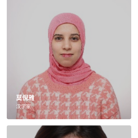
莫倪雅
汉学家