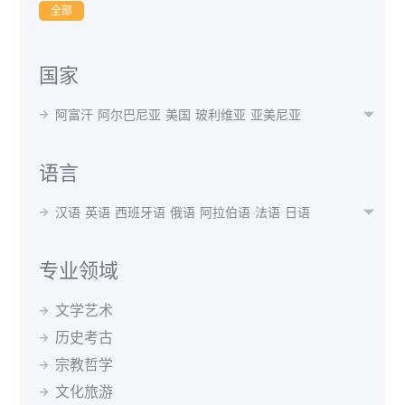
全部
国家
阿富汗
阿尔巴尼亚
美国
玻利维亚
亚美尼亚

阿根廷
奥地利
澳大利亚
阿塞拜疆
孟加拉国
白俄罗斯
比利时
贝宁
不丹
博茨瓦纳
波黑
语言
巴西
保加利亚
布隆迪
喀麦隆
加拿大
智利
汉语
英语
西班牙语
俄语
阿拉伯语
法语
日语

中国
哥伦比亚
瑞士
刚果(布)
古巴
捷克共和国
韩语
波斯语
德语
泰语
越南语
蒙语
乌克兰语
丹麦
德国
阿尔及利亚
厄瓜多尔
埃及
西班牙
乌尔都语
意大利语
印地语
葡萄牙语
马来语
专业领域
埃塞俄比亚
芬兰
法国
格鲁吉亚
希腊
克罗地亚
阿尔巴尼亚语
阿姆哈拉语
阿塞拜疆语
爱尔兰语
匈牙利
冰岛
印度
印尼
伊朗
伊拉克
爱尔兰
文学艺术
爱沙尼亚语
白俄罗斯语
保加利亚语
波兰语
以色列
意大利
日本
约旦
哈萨克斯坦
肯尼亚
历史考古
波斯尼亚语
丹麦语
菲律宾语
芬兰语
韩国
吉尔吉斯斯坦
斯里兰卡
拉脱维亚
黑山
宗教哲学
格鲁吉亚语
哈萨克语
荷兰语
吉尔吉斯语
马来西亚
北马其顿
墨西哥
蒙古
摩洛哥
缅甸
捷克语
克罗地亚语
拉脱维亚语
老挝语
文化旅游
尼泊尔
荷兰
新西兰
巴基斯坦
秘鲁
菲律宾