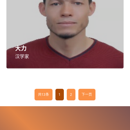
大力
汉学家
共13条
1
2
下一页