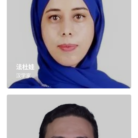
法杜娃
汉学家