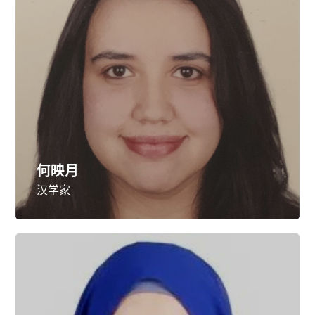
何映月
汉学家