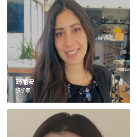
玛丽安
汉学家