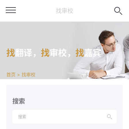

找审校
找
翻译，
找
审校，
找
嘉宾
首页 > 找审校
搜索
