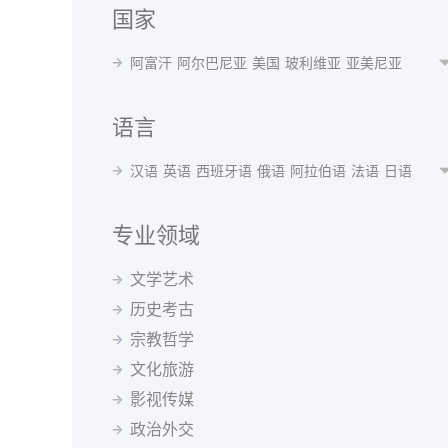
国家
阿富汗
阿尔巴尼亚
美国
玻利维亚
亚美尼亚
阿根廷
奥地利
澳大利亚
阿塞拜疆
孟加拉国
白俄罗斯
比利时
贝宁
不丹
博茨瓦纳
波黑
语言
巴西
保加利亚
布隆迪
喀麦隆
加拿大
智利
汉语
英语
西班牙语
俄语
阿拉伯语
法语
日语
中国
哥伦比亚
瑞士
刚果(布)
古巴
捷克共和国
韩语
波斯语
德语
泰语
越南语
蒙语
乌克兰语
丹麦
德国
阿尔及利亚
厄瓜多尔
埃及
西班牙
乌尔都语
意大利语
印地语
葡萄牙语
马来语
专业领域
埃塞俄比亚
芬兰
法国
格鲁吉亚
希腊
克罗地亚
阿尔巴尼亚语
阿姆哈拉语
阿塞拜疆语
爱尔兰语
匈牙利
冰岛
印度
印尼
伊朗
伊拉克
爱尔兰
文学艺术
爱沙尼亚语
白俄罗斯语
保加利亚语
波兰语
以色列
意大利
日本
约旦
哈萨克斯坦
肯尼亚
历史考古
波斯尼亚语
丹麦语
菲律宾语
芬兰语
韩国
吉尔吉斯斯坦
斯里兰卡
拉脱维亚
黑山
宗教哲学
格鲁吉亚语
哈萨克语
荷兰语
吉尔吉斯语
马来西亚
北马其顿
墨西哥
蒙古
摩洛哥
缅甸
捷克语
克罗地亚语
拉脱维亚语
老挝语
文化旅游
尼泊尔
荷兰
新西兰
巴基斯坦
秘鲁
菲律宾
立陶宛语
罗马尼亚语
马其顿语
孟加拉语
影视传媒
波兰
葡萄牙
罗马尼亚
俄罗斯
塞尔维亚
新加坡
缅甸语
尼泊尔语
挪威语
普什图语
瑞典语
斯洛伐克
斯洛文尼亚
索马里
苏丹
瑞典
政治外交