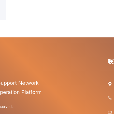
联
 Support Network

peration Platform

erved.
