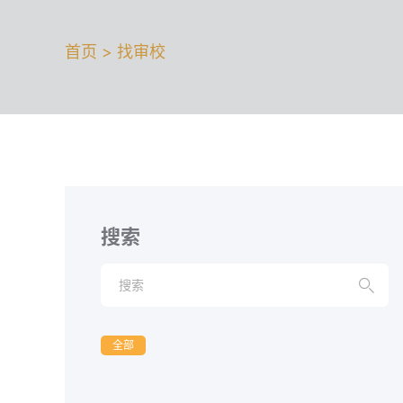
首页 > 找审校
搜索

全部