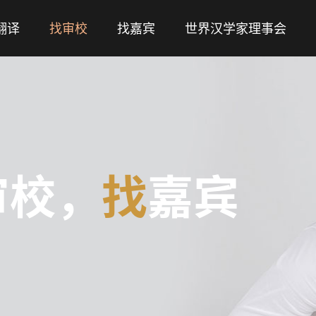
翻译
找审校
找嘉宾
世界汉学家理事会
审校，
找
嘉宾