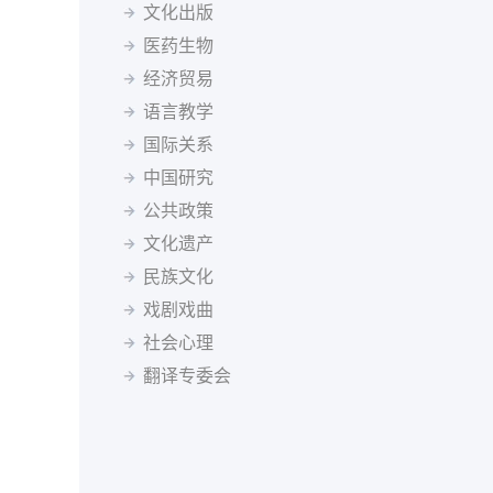
塞尔维亚语
僧伽罗语
斯洛伐克语
斯瓦希里语
塔吉克斯坦
坦桑尼亚
泰国
突尼斯
土耳其
文化出版
塔吉克语
泰米尔语
土耳其语
乌兹别克语
乌干达
乌克兰
英国
乌拉圭
乌兹别克斯坦
医药生物
希伯来语
希腊语
匈牙利语
亚美尼亚语
委内瑞拉
越南
南非
马尔代夫
经济贸易
迪维希语
柬埔寨语
印尼语
冰岛语
语言教学
加泰罗尼亚语
茨瓦纳语
索马里语
塞索托语
国际关系
西藏语
祖鲁语
达里语
不丹语
基隆迪语
黑山语
中国研究
斯洛文尼亚语
公共政策
文化遗产
民族文化
戏剧戏曲
社会心理
翻译专委会