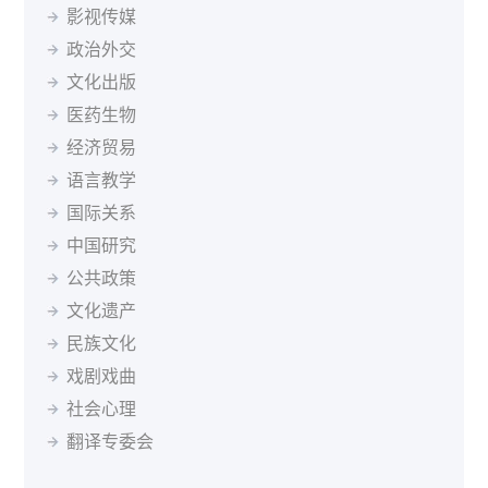
立陶宛语
罗马尼亚语
马其顿语
孟加拉语
影视传媒
波兰
葡萄牙
罗马尼亚
俄罗斯
塞尔维亚
新加坡
缅甸语
尼泊尔语
挪威语
普什图语
瑞典语
斯洛伐克
斯洛文尼亚
索马里
苏丹
瑞典
政治外交
塞尔维亚语
僧伽罗语
斯洛伐克语
斯瓦希里语
塔吉克斯坦
坦桑尼亚
泰国
突尼斯
土耳其
文化出版
塔吉克语
泰米尔语
土耳其语
乌兹别克语
乌干达
乌克兰
英国
乌拉圭
乌兹别克斯坦
医药生物
希伯来语
希腊语
匈牙利语
亚美尼亚语
委内瑞拉
越南
南非
马尔代夫
经济贸易
迪维希语
柬埔寨语
印尼语
冰岛语
语言教学
加泰罗尼亚语
茨瓦纳语
索马里语
塞索托语
国际关系
西藏语
祖鲁语
达里语
不丹语
基隆迪语
黑山语
中国研究
斯洛文尼亚语
公共政策
文化遗产
民族文化
戏剧戏曲
社会心理
翻译专委会