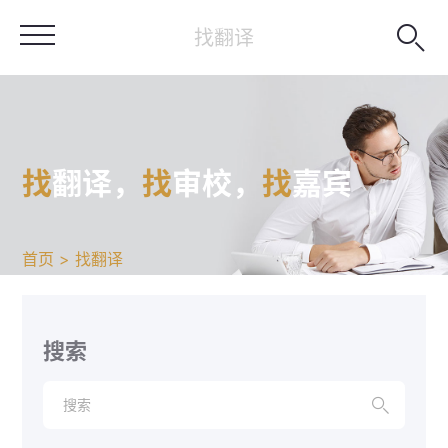

找翻译
找
翻译，
找
审校，
找
嘉宾
首页 > 找翻译
搜索
