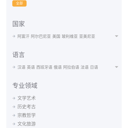
全部
国家
阿富汗
阿尔巴尼亚
美国
玻利维亚
亚美尼亚

阿根廷
奥地利
澳大利亚
阿塞拜疆
孟加拉国
白俄罗斯
比利时
贝宁
不丹
博茨瓦纳
波黑
语言
巴西
保加利亚
布隆迪
喀麦隆
加拿大
智利
汉语
英语
西班牙语
俄语
阿拉伯语
法语
日语

中国
哥伦比亚
瑞士
刚果(布)
古巴
捷克共和国
韩语
波斯语
德语
泰语
越南语
蒙语
乌克兰语
丹麦
德国
阿尔及利亚
厄瓜多尔
埃及
西班牙
乌尔都语
意大利语
印地语
葡萄牙语
马来语
专业领域
埃塞俄比亚
芬兰
法国
格鲁吉亚
希腊
克罗地亚
阿尔巴尼亚语
阿姆哈拉语
阿塞拜疆语
爱尔兰语
匈牙利
冰岛
印度
印尼
伊朗
伊拉克
爱尔兰
文学艺术
爱沙尼亚语
白俄罗斯语
保加利亚语
波兰语
以色列
意大利
日本
约旦
哈萨克斯坦
肯尼亚
历史考古
波斯尼亚语
丹麦语
菲律宾语
芬兰语
韩国
吉尔吉斯斯坦
斯里兰卡
拉脱维亚
黑山
宗教哲学
格鲁吉亚语
哈萨克语
荷兰语
吉尔吉斯语
马来西亚
北马其顿
墨西哥
蒙古
摩洛哥
缅甸
捷克语
克罗地亚语
拉脱维亚语
老挝语
文化旅游
尼泊尔
荷兰
新西兰
巴基斯坦
秘鲁
菲律宾