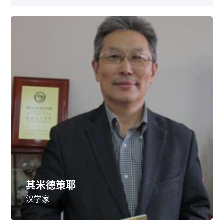
其米德策耶
汉学家