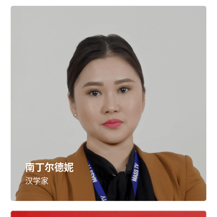
南丁尔德妮
汉学家