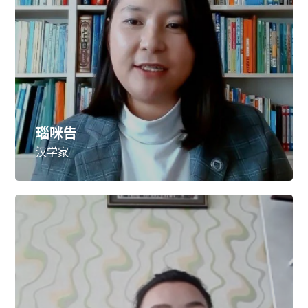
瑙咪告
汉学家