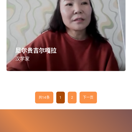
尼尔贵吉尔嘎拉
汉学家
共14条
1
2
下一页