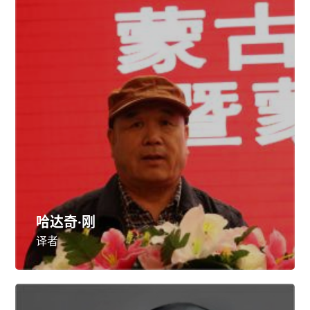
哈达奇·刚
译者