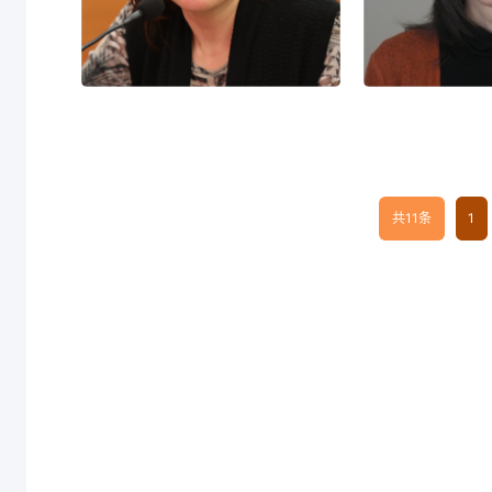
精通语言： 汉语
精通语言： 
海丽娜
安东尼
EVELINA VALENTINOVA
ANTONIA
HEIN
共11条
1
职务
职务：汉学家
精通语言：
精通语言： 汉语 保加利亚语