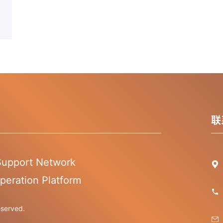
联
 Support Network

peration Platform

erved.
