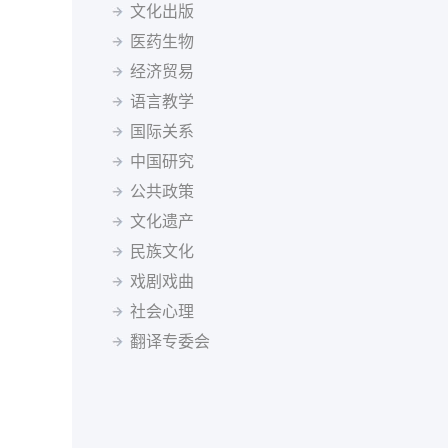
塞尔维亚语
僧伽罗语
斯洛伐克语
斯瓦希里语
塔吉克斯坦
坦桑尼亚
泰国
突尼斯
土耳其
文化出版
塔吉克语
泰米尔语
土耳其语
乌兹别克语
乌干达
乌克兰
英国
乌拉圭
乌兹别克斯坦
医药生物
希伯来语
希腊语
匈牙利语
亚美尼亚语
委内瑞拉
越南
南非
马尔代夫
经济贸易
迪维希语
柬埔寨语
印尼语
冰岛语
语言教学
加泰罗尼亚语
茨瓦纳语
索马里语
塞索托语
国际关系
西藏语
祖鲁语
达里语
不丹语
基隆迪语
黑山语
中国研究
斯洛文尼亚语
公共政策
文化遗产
民族文化
戏剧戏曲
社会心理
翻译专委会