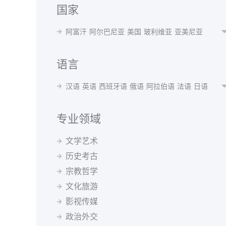
国家
阿富汗
阿尔巴尼亚
美国
玻利维亚
亚美尼亚
阿根廷
奥地利
澳大利亚
阿塞拜疆
孟加拉国
白俄罗斯
比利时
贝宁
不丹
博茨瓦纳
波黑
语言
巴西
保加利亚
布隆迪
喀麦隆
加拿大
智利
汉语
英语
西班牙语
俄语
阿拉伯语
法语
日语
中国
哥伦比亚
瑞士
刚果(布)
古巴
捷克共和国
韩语
波斯语
德语
泰语
越南语
蒙语
乌克兰语
丹麦
德国
阿尔及利亚
厄瓜多尔
埃及
西班牙
乌尔都语
意大利语
印地语
葡萄牙语
马来语
专业领域
埃塞俄比亚
芬兰
法国
格鲁吉亚
希腊
克罗地亚
阿尔巴尼亚语
阿姆哈拉语
阿塞拜疆语
爱尔兰语
匈牙利
冰岛
印度
印尼
伊朗
伊拉克
爱尔兰
文学艺术
爱沙尼亚语
白俄罗斯语
保加利亚语
波兰语
以色列
意大利
日本
约旦
哈萨克斯坦
肯尼亚
历史考古
波斯尼亚语
丹麦语
菲律宾语
芬兰语
韩国
吉尔吉斯斯坦
斯里兰卡
拉脱维亚
黑山
宗教哲学
格鲁吉亚语
哈萨克语
荷兰语
吉尔吉斯语
马来西亚
北马其顿
墨西哥
蒙古
摩洛哥
缅甸
捷克语
克罗地亚语
拉脱维亚语
老挝语
文化旅游
尼泊尔
荷兰
新西兰
巴基斯坦
秘鲁
菲律宾
立陶宛语
罗马尼亚语
马其顿语
孟加拉语
影视传媒
波兰
葡萄牙
罗马尼亚
俄罗斯
塞尔维亚
新加坡
缅甸语
尼泊尔语
挪威语
普什图语
瑞典语
斯洛伐克
斯洛文尼亚
索马里
苏丹
瑞典
政治外交