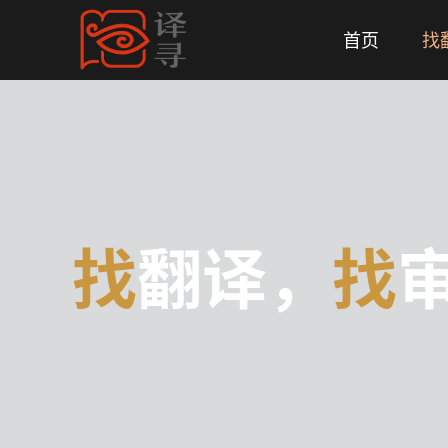
首页
找
找
翻译，
找