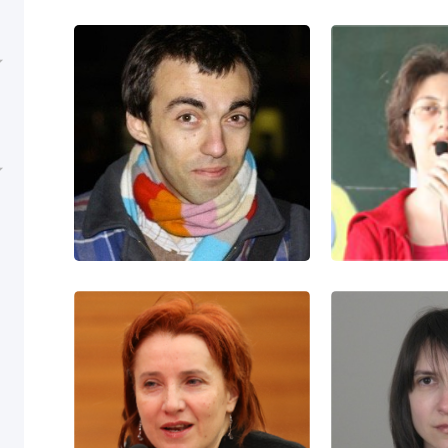
玛利亚·玛丽诺娃
东

MARIA MARINOVA
POLINA 
职务：汉学家
职务

精通语言： 汉语 保加利亚语
精通语言： 
思黛
STEFAN RUSINOV
NEDELINA
职务：汉学家
职务