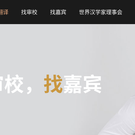
翻译
找审校
找嘉宾
世界汉学家理事会
审校，
找
嘉宾