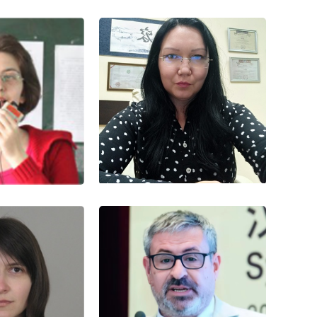
费萨林
切娃
VESELIN GEORGIEV
TSONCHEVA
KARASTOYCHEV
：汉学家
职务：汉学家
汉语 保加利亚语
精通语言： 汉语 英语 保加利亚语
奈丽
依斯克拉·曼多娃
 GEORGIEVA
ISKRA MANDOVA
：汉学家
职务：汉学家