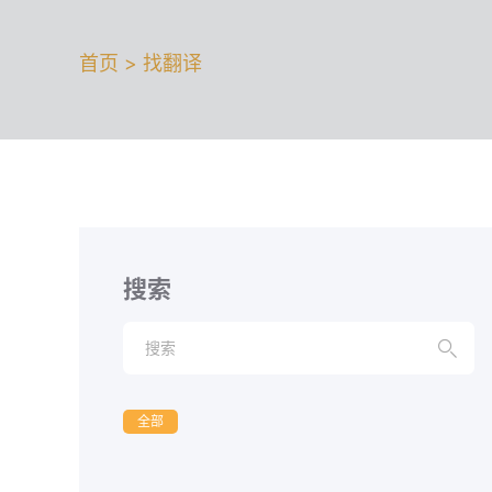
首页 > 找翻译
搜索

全部