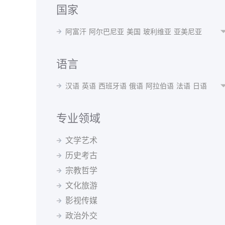
国家
阿富汗
阿尔巴尼亚
美国
玻利维亚
亚美尼亚
阿根廷
奥地利
澳大利亚
阿塞拜疆
孟加拉国
白俄罗斯
比利时
贝宁
不丹
博茨瓦纳
波黑
语言
巴西
保加利亚
布隆迪
喀麦隆
加拿大
智利
汉语
英语
西班牙语
俄语
阿拉伯语
法语
日语
中国
哥伦比亚
瑞士
刚果(布)
古巴
捷克共和国
韩语
波斯语
德语
泰语
越南语
蒙语
乌克兰语
丹麦
德国
阿尔及利亚
厄瓜多尔
埃及
西班牙
乌尔都语
意大利语
印地语
葡萄牙语
马来语
专业领域
埃塞俄比亚
芬兰
法国
格鲁吉亚
希腊
克罗地亚
阿尔巴尼亚语
阿姆哈拉语
阿塞拜疆语
爱尔兰语
匈牙利
冰岛
印度
印尼
伊朗
伊拉克
爱尔兰
文学艺术
爱沙尼亚语
白俄罗斯语
保加利亚语
波兰语
以色列
意大利
日本
约旦
哈萨克斯坦
肯尼亚
历史考古
波斯尼亚语
丹麦语
菲律宾语
芬兰语
韩国
吉尔吉斯斯坦
斯里兰卡
拉脱维亚
黑山
宗教哲学
格鲁吉亚语
哈萨克语
荷兰语
吉尔吉斯语
马来西亚
北马其顿
墨西哥
蒙古
摩洛哥
缅甸
捷克语
克罗地亚语
拉脱维亚语
老挝语
文化旅游
尼泊尔
荷兰
新西兰
巴基斯坦
秘鲁
菲律宾
立陶宛语
罗马尼亚语
马其顿语
孟加拉语
影视传媒
波兰
葡萄牙
罗马尼亚
俄罗斯
塞尔维亚
新加坡
缅甸语
尼泊尔语
挪威语
普什图语
瑞典语
斯洛伐克
斯洛文尼亚
索马里
苏丹
瑞典
政治外交