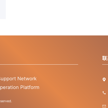
联
 Support Network

peration Platform

erved.
