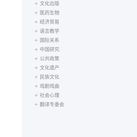
塞尔维亚语
僧伽罗语
斯洛伐克语
斯瓦希里语
塔吉克斯坦
坦桑尼亚
泰国
突尼斯
土耳其
文化出版
塔吉克语
泰米尔语
土耳其语
乌兹别克语
乌干达
乌克兰
英国
乌拉圭
乌兹别克斯坦
医药生物
希伯来语
希腊语
匈牙利语
亚美尼亚语
委内瑞拉
越南
南非
马尔代夫
经济贸易
迪维希语
柬埔寨语
印尼语
冰岛语
语言教学
加泰罗尼亚语
茨瓦纳语
索马里语
塞索托语
国际关系
西藏语
祖鲁语
达里语
不丹语
基隆迪语
黑山语
中国研究
斯洛文尼亚语
公共政策
文化遗产
民族文化
戏剧戏曲
社会心理
翻译专委会