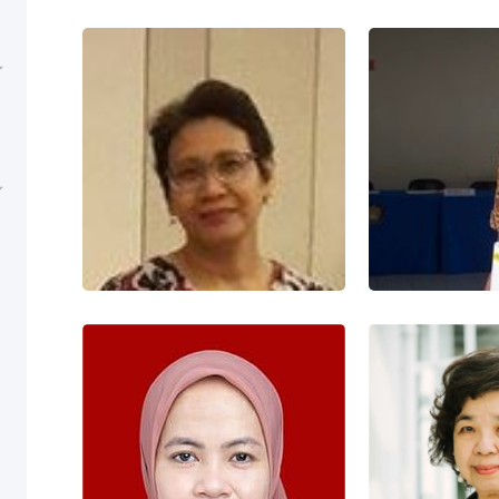
林优娜
张

JONA WIDHAGDO PUTRI
ARDIAN 
职务：译者
职务

精通语言： 汉语 印尼语
精通语言：
NURNI WAHYU
WURYANDARI
JUSUF 
NURNI WAHYU
JUSUF 
WURYANDARI
职务