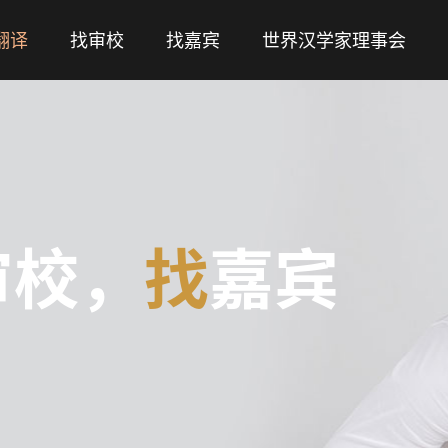
翻译
找审校
找嘉宾
世界汉学家理事会
审校，
找
嘉宾