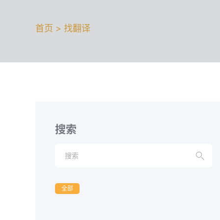
首页 > 找翻译
搜索

全部