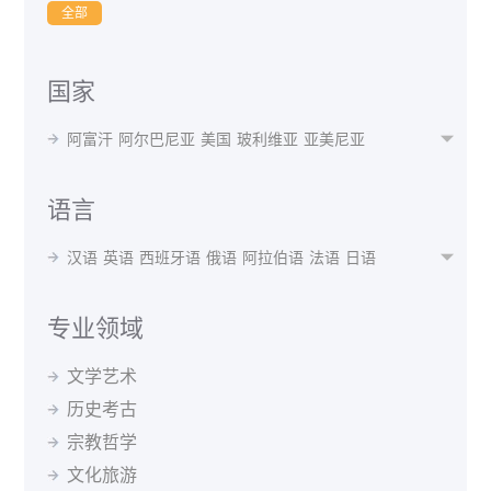
全部
国家
阿富汗
阿尔巴尼亚
美国
玻利维亚
亚美尼亚

阿根廷
奥地利
澳大利亚
阿塞拜疆
孟加拉国
白俄罗斯
比利时
贝宁
不丹
博茨瓦纳
波黑
语言
巴西
保加利亚
布隆迪
喀麦隆
加拿大
智利
汉语
英语
西班牙语
俄语
阿拉伯语
法语
日语

中国
哥伦比亚
瑞士
刚果(布)
古巴
捷克共和国
韩语
波斯语
德语
泰语
越南语
蒙语
乌克兰语
丹麦
德国
阿尔及利亚
厄瓜多尔
埃及
西班牙
乌尔都语
意大利语
印地语
葡萄牙语
马来语
专业领域
埃塞俄比亚
芬兰
法国
格鲁吉亚
希腊
克罗地亚
阿尔巴尼亚语
阿姆哈拉语
阿塞拜疆语
爱尔兰语
匈牙利
冰岛
印度
印尼
伊朗
伊拉克
爱尔兰
文学艺术
爱沙尼亚语
白俄罗斯语
保加利亚语
波兰语
以色列
意大利
日本
约旦
哈萨克斯坦
肯尼亚
历史考古
波斯尼亚语
丹麦语
菲律宾语
芬兰语
韩国
吉尔吉斯斯坦
斯里兰卡
拉脱维亚
黑山
宗教哲学
格鲁吉亚语
哈萨克语
荷兰语
吉尔吉斯语
马来西亚
北马其顿
墨西哥
蒙古
摩洛哥
缅甸
捷克语
克罗地亚语
拉脱维亚语
老挝语
文化旅游
尼泊尔
荷兰
新西兰
巴基斯坦
秘鲁
菲律宾