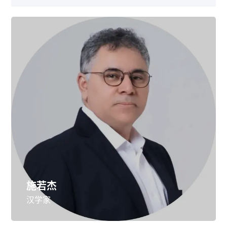
施若杰
汉学家