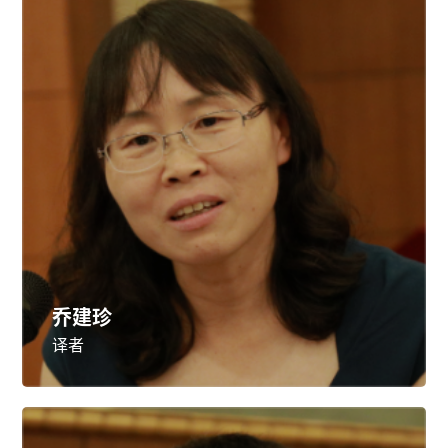
乔建珍
译者