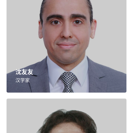
沈友友
汉学家