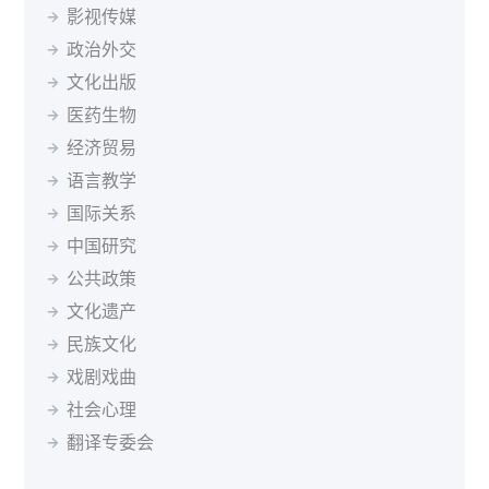
立陶宛语
罗马尼亚语
马其顿语
孟加拉语
影视传媒
波兰
葡萄牙
罗马尼亚
俄罗斯
塞尔维亚
新加坡
缅甸语
尼泊尔语
挪威语
普什图语
瑞典语
斯洛伐克
斯洛文尼亚
索马里
苏丹
瑞典
政治外交
塞尔维亚语
僧伽罗语
斯洛伐克语
斯瓦希里语
塔吉克斯坦
坦桑尼亚
泰国
突尼斯
土耳其
文化出版
塔吉克语
泰米尔语
土耳其语
乌兹别克语
乌干达
乌克兰
英国
乌拉圭
乌兹别克斯坦
医药生物
希伯来语
希腊语
匈牙利语
亚美尼亚语
委内瑞拉
越南
南非
马尔代夫
经济贸易
迪维希语
柬埔寨语
印尼语
冰岛语
语言教学
加泰罗尼亚语
茨瓦纳语
索马里语
塞索托语
国际关系
西藏语
祖鲁语
达里语
不丹语
基隆迪语
黑山语
中国研究
斯洛文尼亚语
公共政策
文化遗产
民族文化
戏剧戏曲
社会心理
翻译专委会