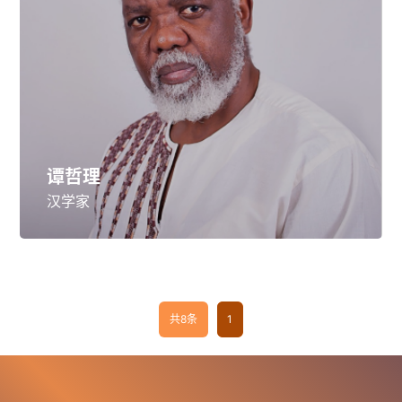
谭哲理
汉学家
共8条
1