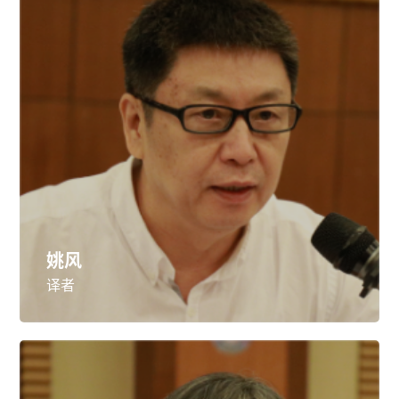
姚风
译者