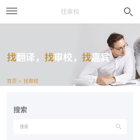

找审校
找
翻译，
找
审校，
找
嘉宾
首页 > 找审校
搜索
