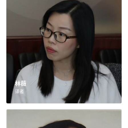
林薇
译者