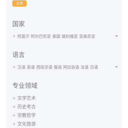
全部
国家
阿富汗
阿尔巴尼亚
美国
玻利维亚
亚美尼亚

阿根廷
奥地利
澳大利亚
阿塞拜疆
孟加拉国
白俄罗斯
比利时
贝宁
不丹
博茨瓦纳
波黑
语言
巴西
保加利亚
布隆迪
喀麦隆
加拿大
智利
汉语
英语
西班牙语
俄语
阿拉伯语
法语
日语

中国
哥伦比亚
瑞士
刚果(布)
古巴
捷克共和国
韩语
波斯语
德语
泰语
越南语
蒙语
乌克兰语
丹麦
德国
阿尔及利亚
厄瓜多尔
埃及
西班牙
乌尔都语
意大利语
印地语
葡萄牙语
马来语
专业领域
埃塞俄比亚
芬兰
法国
格鲁吉亚
希腊
克罗地亚
阿尔巴尼亚语
阿姆哈拉语
阿塞拜疆语
爱尔兰语
匈牙利
冰岛
印度
印尼
伊朗
伊拉克
爱尔兰
文学艺术
爱沙尼亚语
白俄罗斯语
保加利亚语
波兰语
以色列
意大利
日本
约旦
哈萨克斯坦
肯尼亚
历史考古
波斯尼亚语
丹麦语
菲律宾语
芬兰语
韩国
吉尔吉斯斯坦
斯里兰卡
拉脱维亚
黑山
宗教哲学
格鲁吉亚语
哈萨克语
荷兰语
吉尔吉斯语
马来西亚
北马其顿
墨西哥
蒙古
摩洛哥
缅甸
捷克语
克罗地亚语
拉脱维亚语
老挝语
文化旅游
尼泊尔
荷兰
新西兰
巴基斯坦
秘鲁
菲律宾