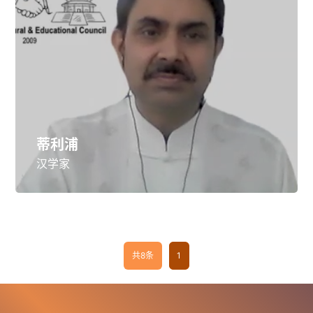
蒂利浦
汉学家
共8条
1