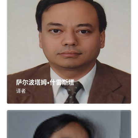
萨尔波塔姆•什雷斯塔
译者