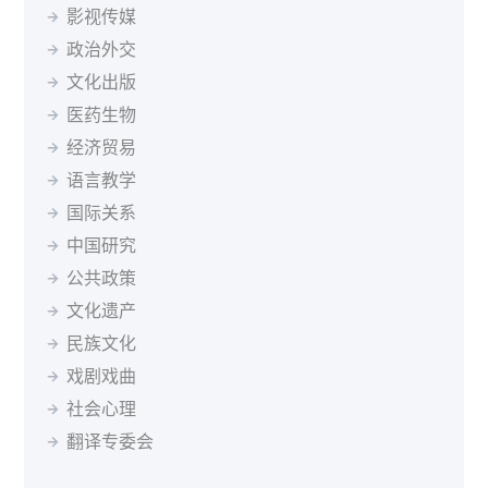
立陶宛语
罗马尼亚语
马其顿语
孟加拉语
影视传媒
波兰
葡萄牙
罗马尼亚
俄罗斯
塞尔维亚
新加坡
缅甸语
尼泊尔语
挪威语
普什图语
瑞典语
斯洛伐克
斯洛文尼亚
索马里
苏丹
瑞典
政治外交
塞尔维亚语
僧伽罗语
斯洛伐克语
斯瓦希里语
塔吉克斯坦
坦桑尼亚
泰国
突尼斯
土耳其
文化出版
塔吉克语
泰米尔语
土耳其语
乌兹别克语
乌干达
乌克兰
英国
乌拉圭
乌兹别克斯坦
医药生物
希伯来语
希腊语
匈牙利语
亚美尼亚语
委内瑞拉
越南
南非
马尔代夫
经济贸易
迪维希语
柬埔寨语
印尼语
冰岛语
语言教学
加泰罗尼亚语
茨瓦纳语
索马里语
塞索托语
国际关系
西藏语
祖鲁语
达里语
不丹语
基隆迪语
黑山语
中国研究
斯洛文尼亚语
公共政策
文化遗产
民族文化
戏剧戏曲
社会心理
翻译专委会