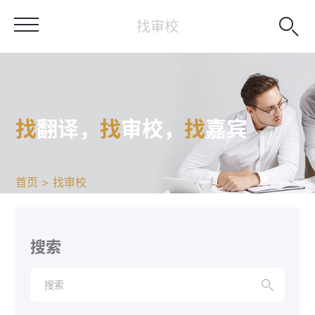

找审校
找
翻译，
找
审校，
找
嘉宾
首页 > 找审校
搜索
