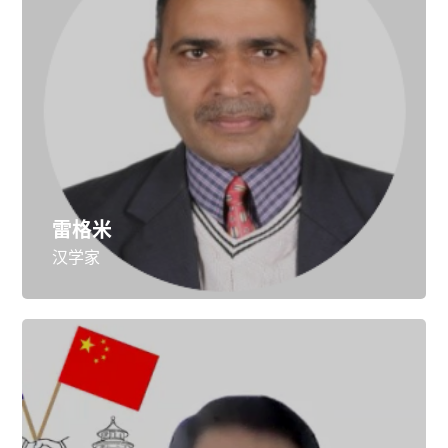
雷格米
汉学家