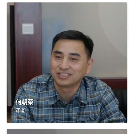
何朝荣
译者