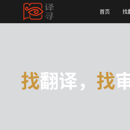
首页
找
找
翻译，
找