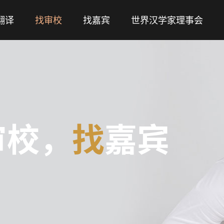
翻译
找审校
找嘉宾
世界汉学家理事会
审校，
找
嘉宾