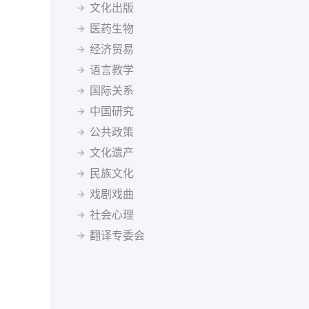
塞尔维亚语
僧伽罗语
斯洛伐克语
斯瓦希里语
塔吉克斯坦
坦桑尼亚
泰国
突尼斯
土耳其
文化出版
塔吉克语
泰米尔语
土耳其语
乌兹别克语
乌干达
乌克兰
英国
乌拉圭
乌兹别克斯坦
医药生物
希伯来语
希腊语
匈牙利语
亚美尼亚语
委内瑞拉
越南
南非
马尔代夫
经济贸易
迪维希语
柬埔寨语
印尼语
冰岛语
语言教学
加泰罗尼亚语
茨瓦纳语
索马里语
塞索托语
国际关系
西藏语
祖鲁语
达里语
不丹语
基隆迪语
黑山语
中国研究
斯洛文尼亚语
公共政策
文化遗产
民族文化
戏剧戏曲
社会心理
翻译专委会