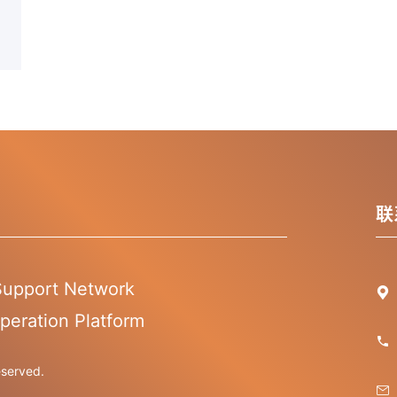
联
 Support Network

peration Platform

erved.
