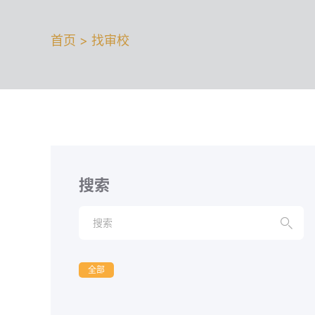
首页 > 找审校
搜索

全部