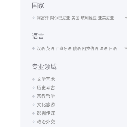
国家
阿富汗
阿尔巴尼亚
美国
玻利维亚
亚美尼亚
阿根廷
奥地利
澳大利亚
阿塞拜疆
孟加拉国
白俄罗斯
比利时
贝宁
不丹
博茨瓦纳
波黑
语言
巴西
保加利亚
布隆迪
喀麦隆
加拿大
智利
汉语
英语
西班牙语
俄语
阿拉伯语
法语
日语
中国
哥伦比亚
瑞士
刚果(布)
古巴
捷克共和国
韩语
波斯语
德语
泰语
越南语
蒙语
乌克兰语
丹麦
德国
阿尔及利亚
厄瓜多尔
埃及
西班牙
乌尔都语
意大利语
印地语
葡萄牙语
马来语
专业领域
埃塞俄比亚
芬兰
法国
格鲁吉亚
希腊
克罗地亚
阿尔巴尼亚语
阿姆哈拉语
阿塞拜疆语
爱尔兰语
匈牙利
冰岛
印度
印尼
伊朗
伊拉克
爱尔兰
文学艺术
爱沙尼亚语
白俄罗斯语
保加利亚语
波兰语
以色列
意大利
日本
约旦
哈萨克斯坦
肯尼亚
历史考古
波斯尼亚语
丹麦语
菲律宾语
芬兰语
韩国
吉尔吉斯斯坦
斯里兰卡
拉脱维亚
黑山
宗教哲学
格鲁吉亚语
哈萨克语
荷兰语
吉尔吉斯语
马来西亚
北马其顿
墨西哥
蒙古
摩洛哥
缅甸
捷克语
克罗地亚语
拉脱维亚语
老挝语
文化旅游
尼泊尔
荷兰
新西兰
巴基斯坦
秘鲁
菲律宾
立陶宛语
罗马尼亚语
马其顿语
孟加拉语
影视传媒
波兰
葡萄牙
罗马尼亚
俄罗斯
塞尔维亚
新加坡
缅甸语
尼泊尔语
挪威语
普什图语
瑞典语
斯洛伐克
斯洛文尼亚
索马里
苏丹
瑞典
政治外交