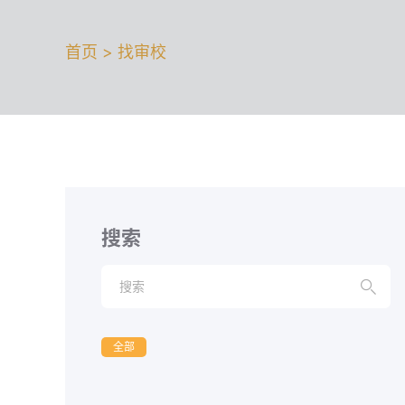
首页 > 找审校
搜索

全部