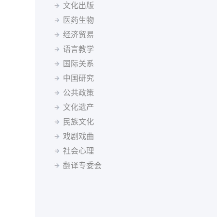
塞尔维亚语
僧伽罗语
斯洛伐克语
斯瓦希里语
塔吉克斯坦
坦桑尼亚
泰国
突尼斯
土耳其
文化出版
塔吉克语
泰米尔语
土耳其语
乌兹别克语
乌干达
乌克兰
英国
乌拉圭
乌兹别克斯坦
医药生物
希伯来语
希腊语
匈牙利语
亚美尼亚语
委内瑞拉
越南
南非
马尔代夫
经济贸易
迪维希语
柬埔寨语
印尼语
冰岛语
语言教学
加泰罗尼亚语
茨瓦纳语
索马里语
塞索托语
国际关系
西藏语
祖鲁语
达里语
不丹语
基隆迪语
黑山语
中国研究
斯洛文尼亚语
公共政策
文化遗产
民族文化
戏剧戏曲
社会心理
翻译专委会