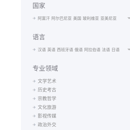
国家
阿富汗
阿尔巴尼亚
美国
玻利维亚
亚美尼亚
阿根廷
奥地利
澳大利亚
阿塞拜疆
孟加拉国
白俄罗斯
比利时
贝宁
不丹
博茨瓦纳
波黑
语言
巴西
保加利亚
布隆迪
喀麦隆
加拿大
智利
汉语
英语
西班牙语
俄语
阿拉伯语
法语
日语
中国
哥伦比亚
瑞士
刚果(布)
古巴
捷克共和国
韩语
波斯语
德语
泰语
越南语
蒙语
乌克兰语
丹麦
德国
阿尔及利亚
厄瓜多尔
埃及
西班牙
乌尔都语
意大利语
印地语
葡萄牙语
马来语
专业领域
埃塞俄比亚
芬兰
法国
格鲁吉亚
希腊
克罗地亚
阿尔巴尼亚语
阿姆哈拉语
阿塞拜疆语
爱尔兰语
匈牙利
冰岛
印度
印尼
伊朗
伊拉克
爱尔兰
文学艺术
爱沙尼亚语
白俄罗斯语
保加利亚语
波兰语
以色列
意大利
日本
约旦
哈萨克斯坦
肯尼亚
历史考古
波斯尼亚语
丹麦语
菲律宾语
芬兰语
韩国
吉尔吉斯斯坦
斯里兰卡
拉脱维亚
黑山
宗教哲学
格鲁吉亚语
哈萨克语
荷兰语
吉尔吉斯语
马来西亚
北马其顿
墨西哥
蒙古
摩洛哥
缅甸
捷克语
克罗地亚语
拉脱维亚语
老挝语
文化旅游
尼泊尔
荷兰
新西兰
巴基斯坦
秘鲁
菲律宾
立陶宛语
罗马尼亚语
马其顿语
孟加拉语
影视传媒
波兰
葡萄牙
罗马尼亚
俄罗斯
塞尔维亚
新加坡
缅甸语
尼泊尔语
挪威语
普什图语
瑞典语
斯洛伐克
斯洛文尼亚
索马里
苏丹
瑞典
政治外交