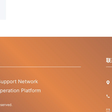
联
 Support Network

peration Platform

erved.
