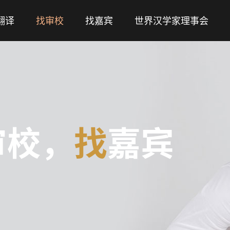
翻译
找审校
找嘉宾
世界汉学家理事会
审校，
找
嘉宾